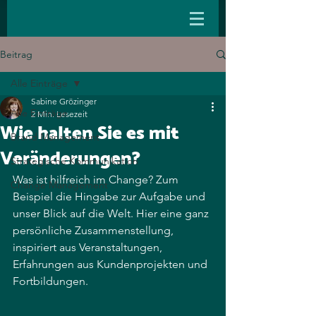
Beitrag
Alle Einträge
Sabine Grözinger
Alle Einträge
2 Min. Lesezeit
Wie halten Sie es mit
Brand Management
Veränderungen?
Strategische Kommunikation
Was ist hilfreich im Change? Zum 
Change Management
Beispiel die Hingabe zur Aufgabe und 
unser Blick auf die Welt. Hier eine ganz 
persönliche Zusammenstellung, 
inspiriert aus Veranstaltungen, 
Erfahrungen aus Kundenprojekten und 
Fortbildungen.  